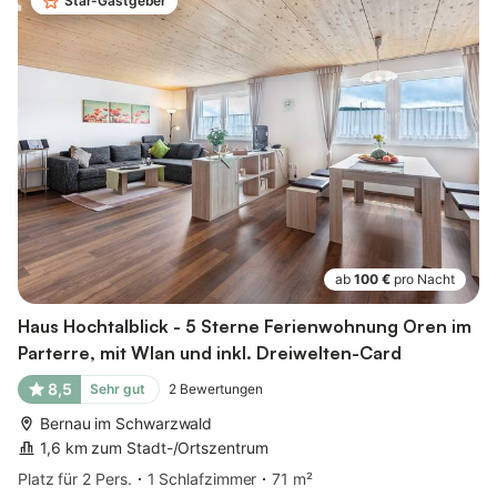
Star-Gastgeber
ab
100 €
pro Nacht
Haus Hochtalblick - 5 Sterne Ferienwohnung Oren im
Parterre, mit Wlan und inkl. Dreiwelten-Card
8,5
Sehr gut
2
Bewertungen
Bernau im Schwarzwald
1,6 km zum Stadt-/Ortszentrum
Platz für 2 Pers.
1 Schlafzimmer
71 m²